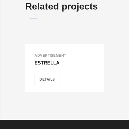
Related projects
ADVERTISEMENT
ADV
ESTRELLA
WA
DETAILS
D