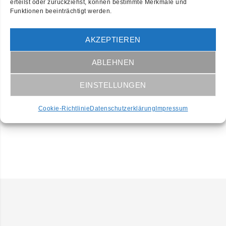
erteilst oder zurückziehst, können bestimmte Merkmale und
Services:
Design, Coding
Funktionen beeinträchtigt werden.
Duration:
4 weeks
AKZEPTIEREN
Share:
ABLEHNEN
EINSTELLUNGEN
LAUNCH PROJECT
Cookie-Richtlinie
Datenschutzerklärung
Impressum