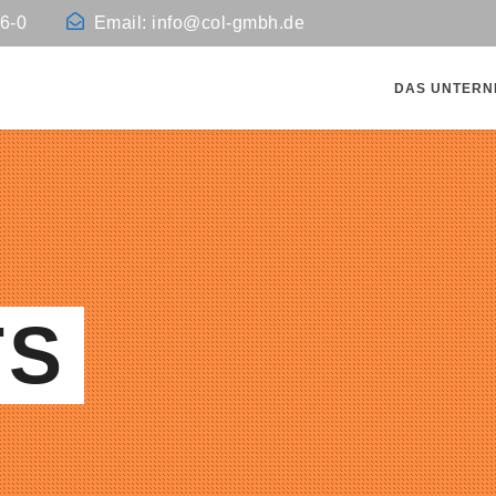
06-0
Email: info@col-gmbh.de
DAS UNTER
TS