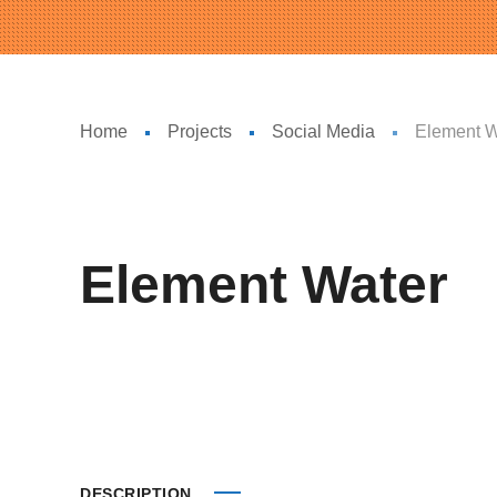
Home
Projects
Social Media
Element W
Element Water
DESCRIPTION