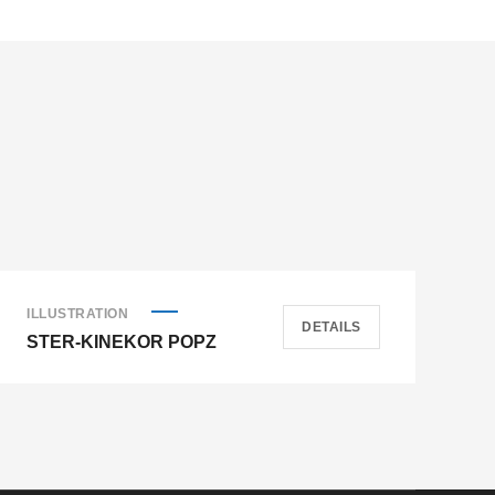
ILLUSTRATION
SO
DETAILS
STER-KINEKOR POPZ
A