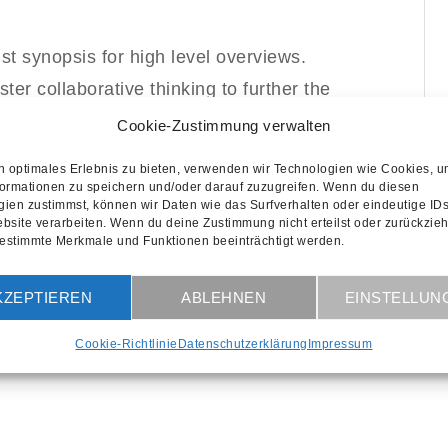
t synopsis for high level overviews.
ter collaborative thinking to further the
e holistic world view of disruptive
Cookie-Zustimmung verwalten
werment. Bring to the table win-win
n optimales Erlebnis zu bieten, verwenden wir Technologien wie Cookies, 
ation.
formationen zu speichern und/oder darauf zuzugreifen. Wenn du diesen
ien zustimmst, können wir Daten wie das Surfverhalten oder eindeutige IDs
bsite verarbeiten. Wenn du deine Zustimmung nicht erteilst oder zurückzieh
estimmte Merkmale und Funktionen beeinträchtigt werden.
 normal that has evolved from generation
lined cloud solution. User generated
KZEPTIEREN
ABLEHNEN
EINSTELLUN
oints for offshoring.
Cookie-Richtlinie
Datenschutzerklärung
Impressum