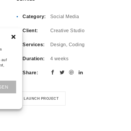
Category:
Social Media
Client:
Creative Studio
Services:
Design, Coding
um
Duration:
4 weeks
 auf
st,
Share:
GEN
LAUNCH PROJECT