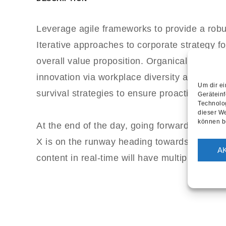
Leverage agile frameworks to provide a robus
Iterative approaches to corporate strategy fos
overall value proposition. Organically grow th
innovation via workplace diversity and empo
Um dir ei
survival strategies to ensure proactive domin
Gerätein
Technolog
dieser We
können b
At the end of the day, going forward, a new
X is on the runway heading towards a stream
A
content in real-time will have multiple touchp